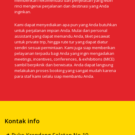
memberikan rekomendasi dan penjelasan yang lebih
rinci mengenai perjalanan dan destinasi yang Anda
inginkan.
Kami dapat menyediakan apa pun yang Anda butuhkan
untuk perjalanan impian Anda. Mulai dari personal
assistant yang dapat memandu Anda, tiket pesawat
untuk private trip, hingga rute tur yang dapat diatur
sendiri sesuai permintaan. Kami juga siap memberikan
pelayanan terpadu bagi Anda yang ingin mengadakan
meetings, incentives, conferences, & exhibitions (MICE)
sambil berpiknik dan berwisata. Anda dapat langsung
melakukan proses booking yang sangat mudah karena
para staf kami selalu siap membantu Anda.
Kontak info
📌 Ruko Krendang Selatan No 19