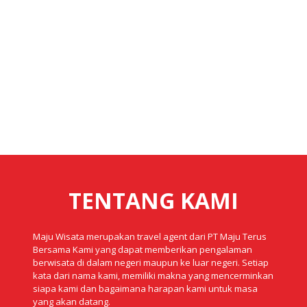
Mulai dari
Rp 5,000,000
DETAIL
TENTANG KAMI
Maju Wisata merupakan travel agent dari PT Maju Terus
Bersama Kami yang dapat memberikan pengalaman
berwisata di dalam negeri maupun ke luar negeri. Setiap
kata dari nama kami, memiliki makna yang mencerminkan
siapa kami dan bagaimana harapan kami untuk masa
yang akan datang.